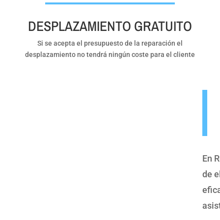
DESPLAZAMIENTO GRATUITO
Si se acepta el presupuesto de la reparación el
desplazamiento no tendrá ningún coste para el cliente
En R
de e
efic
asis