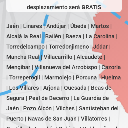
desplazamiento será
GRATIS
Jaén | Linares | Andújar | Úbeda | Martos |
Alcalá la Real | Bailén | Baeza | La Carolina |
Torredelcampo | Torredonjimeno | Jódar |
Mancha Real | Villacarrillo | Alcaudete |
Mengíbar | Villanueva del Arzobispo | Cazorla
| Torreperogil | Marmolejo | Porcuna | Huelma
| Los Villares | Arjona | Quesada | Beas de
Segura | Peal de Becerro | La Guardia de
Jaén | Pozo Alcón | Vilches | Santisteban del
Puerto | Navas de San Juan | Villatorres |