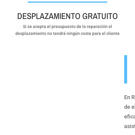
DESPLAZAMIENTO GRATUITO
Si se acepta el presupuesto de la reparación el
desplazamiento no tendrá ningún coste para el cliente
En R
de e
efic
asis