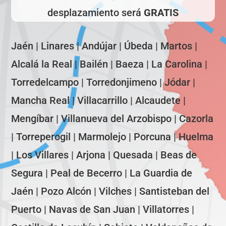
desplazamiento será
GRATIS
Jaén | Linares | Andújar | Úbeda | Martos |
Alcalá la Real | Bailén | Baeza | La Carolina |
Torredelcampo | Torredonjimeno | Jódar |
Mancha Real | Villacarrillo | Alcaudete |
Mengíbar | Villanueva del Arzobispo | Cazorla
| Torreperogil | Marmolejo | Porcuna | Huelma
| Los Villares | Arjona | Quesada | Beas de
Segura | Peal de Becerro | La Guardia de
Jaén | Pozo Alcón | Vilches | Santisteban del
Puerto | Navas de San Juan | Villatorres |