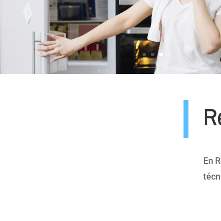
R
En R
técn