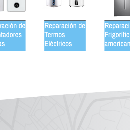
ración de
Reparación de
Reparaci
tadores
Termos
Frigorífi
as
Eléctricos
america