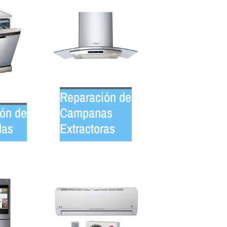
Reparación de
ón de
Campanas
las
Extractoras