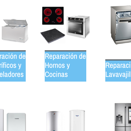
ración de
Reparación de
ríficos y
Hornos y
Reparaci
eladores
Cocinas
Lavavajil