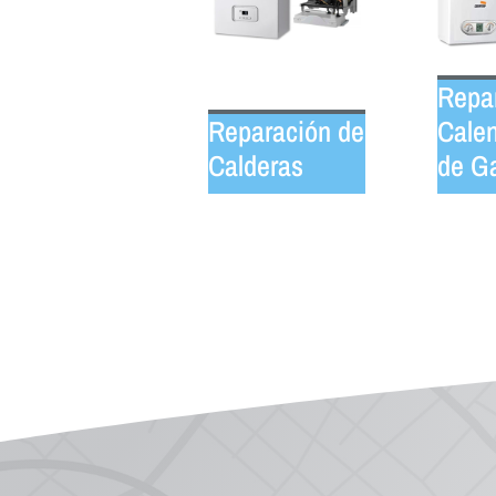
Repa
Reparación de
Calen
Calderas
de G