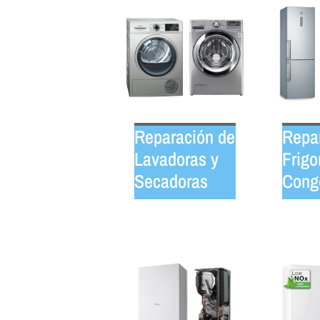
Reparación de
Repa
Lavadoras y
Frigo
Secadoras
Cong