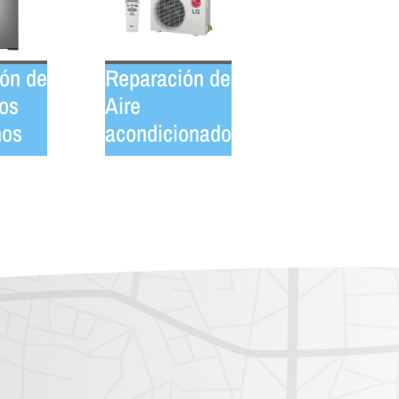
ón de
Reparación de
cos
Aire
nos
acondicionado