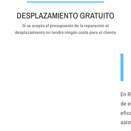
DESPLAZAMIENTO GRATUITO
Si se acepta el presupuesto de la reparación el
desplazamiento no tendrá ningún coste para el cliente
En R
de e
efic
asis