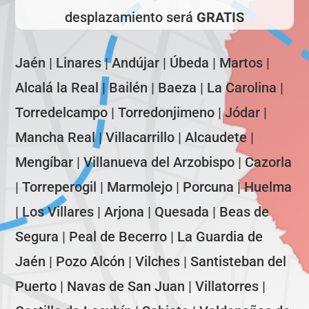
desplazamiento será
GRATIS
Jaén | Linares | Andújar | Úbeda | Martos |
Alcalá la Real | Bailén | Baeza | La Carolina |
Torredelcampo | Torredonjimeno | Jódar |
Mancha Real | Villacarrillo | Alcaudete |
Mengíbar | Villanueva del Arzobispo | Cazorla
| Torreperogil | Marmolejo | Porcuna | Huelma
| Los Villares | Arjona | Quesada | Beas de
Segura | Peal de Becerro | La Guardia de
Jaén | Pozo Alcón | Vilches | Santisteban del
Puerto | Navas de San Juan | Villatorres |