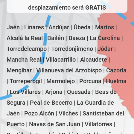
desplazamiento será
GRATIS
Jaén | Linares | Andújar | Úbeda | Martos |
Alcalá la Real | Bailén | Baeza | La Carolina |
Torredelcampo | Torredonjimeno | Jódar |
Mancha Real | Villacarrillo | Alcaudete |
Mengíbar | Villanueva del Arzobispo | Cazorla
| Torreperogil | Marmolejo | Porcuna | Huelma
| Los Villares | Arjona | Quesada | Beas de
Segura | Peal de Becerro | La Guardia de
Jaén | Pozo Alcón | Vilches | Santisteban del
Puerto | Navas de San Juan | Villatorres |