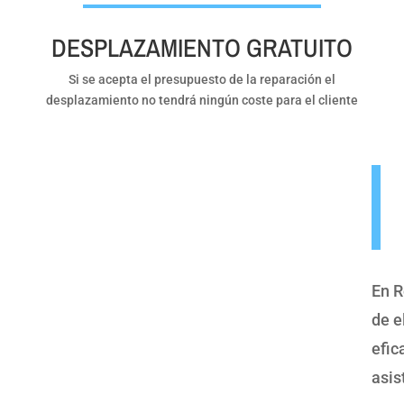
DESPLAZAMIENTO GRATUITO
Si se acepta el presupuesto de la reparación el
desplazamiento no tendrá ningún coste para el cliente
En R
de e
efic
asis