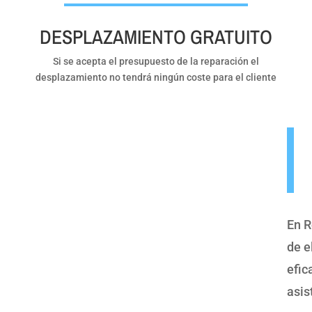
DESPLAZAMIENTO GRATUITO
Si se acepta el presupuesto de la reparación el
desplazamiento no tendrá ningún coste para el cliente
En R
de e
efic
asis