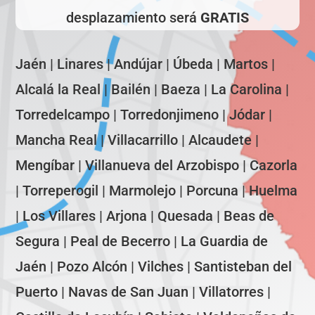
desplazamiento será
GRATIS
Jaén | Linares | Andújar | Úbeda | Martos |
Alcalá la Real | Bailén | Baeza | La Carolina |
Torredelcampo | Torredonjimeno | Jódar |
Mancha Real | Villacarrillo | Alcaudete |
Mengíbar | Villanueva del Arzobispo | Cazorla
| Torreperogil | Marmolejo | Porcuna | Huelma
| Los Villares | Arjona | Quesada | Beas de
Segura | Peal de Becerro | La Guardia de
Jaén | Pozo Alcón | Vilches | Santisteban del
Puerto | Navas de San Juan | Villatorres |