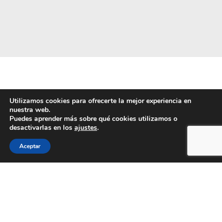
Utilizamos cookies para ofrecerte la mejor experiencia en
nuestra web.
Puedes aprender más sobre qué cookies utilizamos o
desactivarlas en los
ajustes
.
Aceptar
Puedes consultar cualquier duda con nosotros
rellenando el siguiente formulario, o bien
llamándo al teléfono que te indicamos.